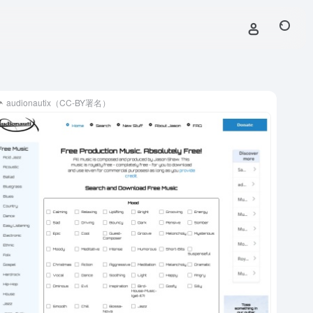
audionautix（CC-BY署名）