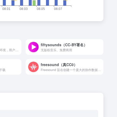
fiftysounds（CC-BY署名）
不建议是因为国内平台的所处环境，用户上传平台无法审核该音乐素...
无版权音乐、免费商用
freesound（真CC0）
下载
Freesound 旨在创建一个庞大的协作数据库，其中包含音...