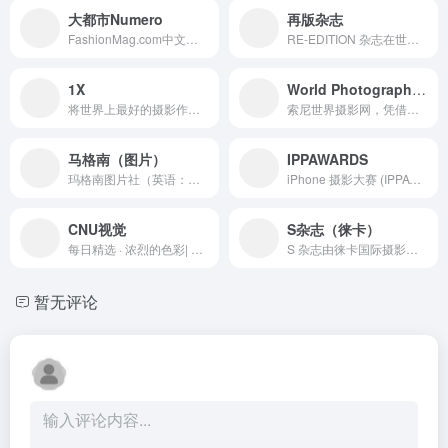
大都市Numero
再版杂志
FashionMag.com中文网9月8日---Ayache...
RE-EDITION 杂志在世界上赢得了独特的地位！被誉为一...
1X
World Photography Organisation
将世界上最好的摄影作品汇集到一起。 过去十年，我们在 1x...
索尼世界摄影网，凭借无与伦比的影响力，索尼世界摄影奖将摄影师...
马格南（图片）
IPPAWARDS
玛格南图片社（英语：Magnum Photos）是一家跨国摄...
iPhone 摄影大赛 (IPPAWARDS)™ 是自 20...
CNU视觉
S杂志（徕卡）
每日精选 · 浓烈的色彩| Ezequiel Rivero镜...
S 杂志由徕卡国际摄影杂志创办。这是一个独特的平台，让知名摄...
暂无评论