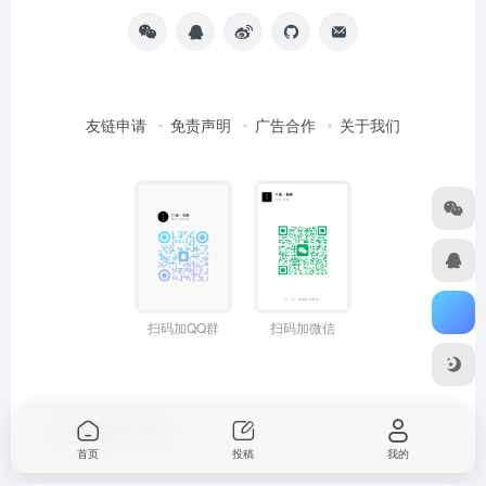
友链申请
免责声明
广告合作
关于我们
扫码加QQ群
扫码加微信
由
OneNav
强力驱动
首页
投稿
我的